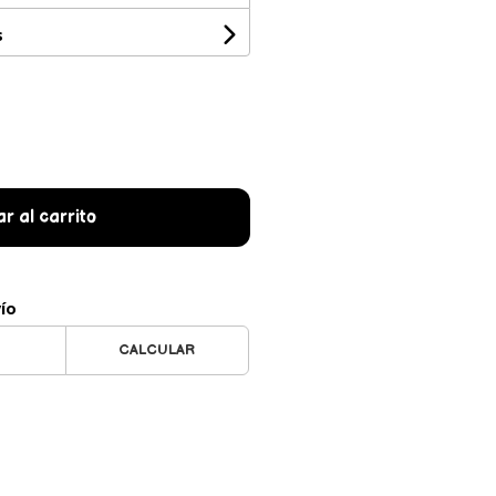
s
r al carrito
vío
CALCULAR