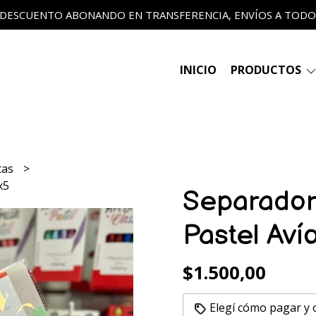
 DESCUENTO ABONANDO EN TRANSFERENCIA, ENVÍOS A TODO E
INICIO
PRODUCTOS
tas
x5
Separado
Pastel Aví
$1.500,00
Elegí cómo pagar y