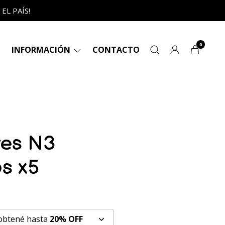
L PAÍS!
0
INFORMACIÓN
CONTACTO
res N3
os x5
 obtené hasta
20% OFF