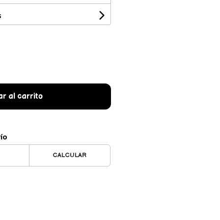
s
r al carrito
vío
CALCULAR