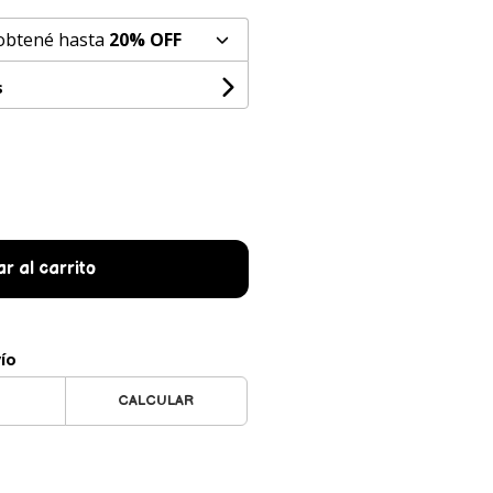
 obtené hasta
20% OFF
s
r al carrito
vío
CALCULAR