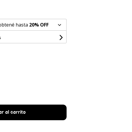
 obtené hasta
20% OFF
s
r al carrito