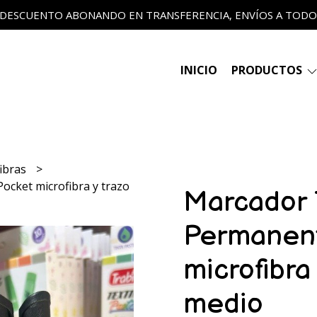
 DESCUENTO ABONANDO EN TRANSFERENCIA, ENVÍOS A TODO E
INICIO
PRODUCTOS
fibras
cket microfibra y trazo
Marcador 
Permanent
microfibra 
medio