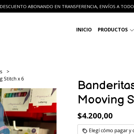
 DESCUENTO ABONANDO EN TRANSFERENCIA, ENVÍOS A TODO E
INICIO
PRODUCTOS
ts
 Stitch x 6
Banderita
Mooving St
$4.200,00
Elegí cómo pagar y