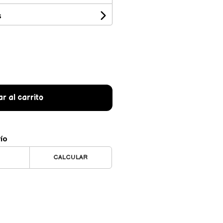
s
r al carrito
vío
CALCULAR