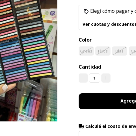
Elegí cómo pagar y
Ver cuotas y descuento
Color
Grises
Fluos
Lilas
Ca
Cantidad
1
Agrega
Calculá el costo de en