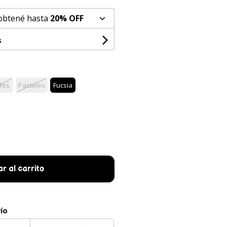
 obtené hasta
20% OFF
s
fes
Pasteles
Fucsia
r al carrito
vío