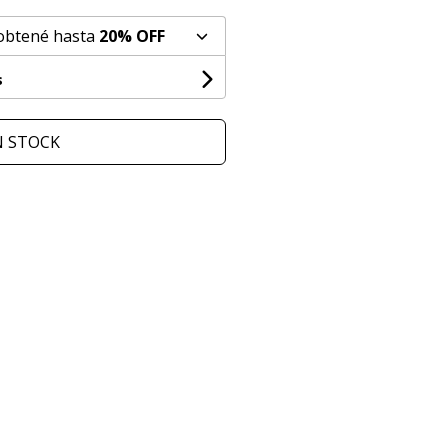
 obtené hasta
20% OFF
s
N STOCK