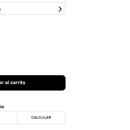
s
r al carrito
vío
CALCULAR