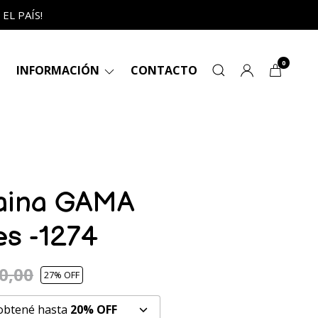
L PAÍS!
0
INFORMACIÓN
CONTACTO
aina GAMA
es -1274
0,00
27
% OFF
 obtené hasta
20% OFF