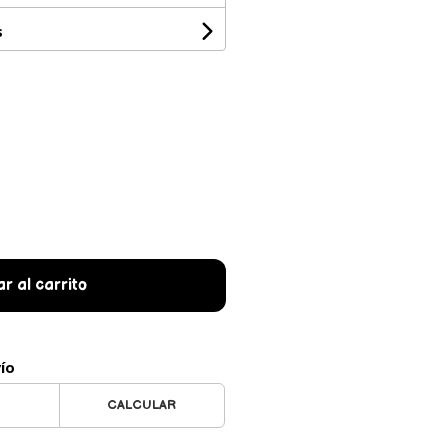
s
r al carrito
vío
CALCULAR